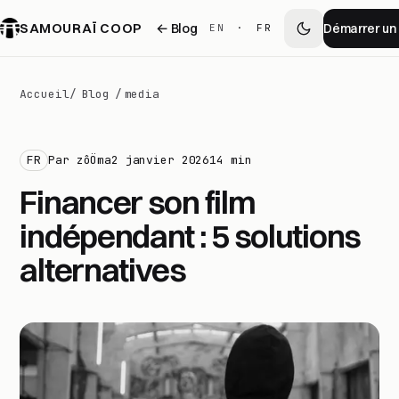
SAMOURAÏ COOP
← Blog
Démarrer un 
EN
·
FR
Accueil
/
Blog
/
media
FR
Par zôÖma
2 janvier 2026
14 min
Financer son film
indépendant : 5 solutions
alternatives